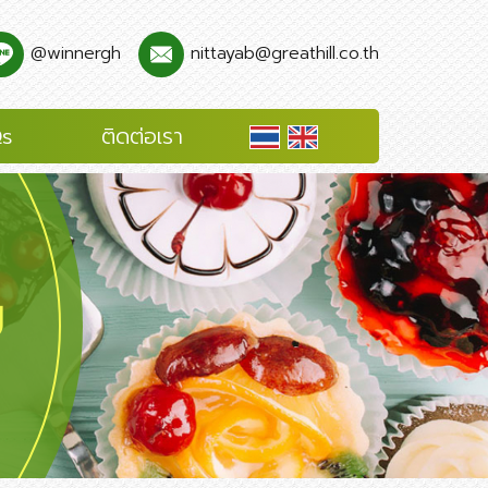
@winnergh
nittayab@greathill.co.th
s
ติดต่อเรา
ย