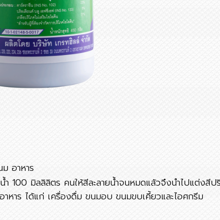
นม อาหาร
อน้ำ 100 มิลลิลิตร คนให้สีละลายน้ำจนหมดแล้วจึงนำไปแต่งสีป
อาหาร ได้แก่ เครื่องดื่ม ขนมอบ ขนมขบเคี้ยวและไอศกรีม