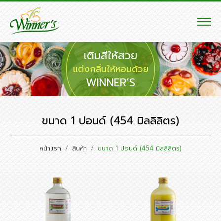
เติมสีให้สวย
แต่งกลิ่นให้หอมด้วย
WINNER’S
ขนาด 1 ปอนด์ (454 มิลลิลิตร)
หน้าแรก
สินค้า
ขนาด 1 ปอนด์ (454 มิลลิลิตร)