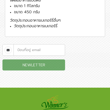
สีผสมอาหารแบบผง
ขนาด 1 กิโลกรัม
ขนาด 450 กรัม
วัตถุประกอบอาหารเบเกอร์รี่อื่นๆ
วัตถุประกอบอาหารเบเกอร์รี่
NEWLETTER