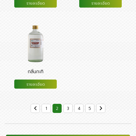
รายละเอียด
รายละเอียด
กลิ่นกะทิ
รายละเอียด
1
2
3
4
5