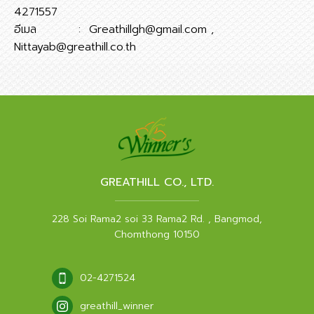
4271557
อีเมล : Greathillgh@gmail.com ,
Nittayab@greathill.co.th
GREATHILL CO., LTD.
228 Soi Rama2 soi 33 Rama2 Rd. , Bangmod,
Chomthong 10150
02-4271524
greathill_winner