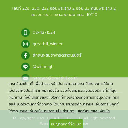
เลขที่ 228, 230, 232 ซอยพระราม 2 ซอย 33 ถนนพระราม 2
แขวงบางมด เขตจอมทอง กทม. 10150
02-4271524
greathill_winner
สีกลิ่นผสมอาหารตราวินเนอร์
@winnergh
nittayab@greathill.co.th
เกรทฮิลล์ใช้คุกกี้ เพื่อสำรวจหน้าเว็บไซต์และสามารถวิเคราะห์การใช้งาน
เว็บไซต์ให้มีประสิทธิภาพมากยิ่งขึ้น รวมทั้งสามารถส่งมอบบริการที่ดีที่สุด
ให้แก่ท่าน ทั้งนี้ เกรทฮิลล์จะไม่ใช้คุกกี้ทางเลือกจนกว่าท่านจะอนุญาตให้เกรท
ฮิลล์ เปิดใช้งานคุกกี้ดังกล่าว โดยท่านสามารถศึกษารายละเอียดการใช้คุกกี้
ได้จาก
รายละเอียดนโยบายความเป็นส่วนตัว
|
ข้อกำหนดและเงื่อนไข
© Copyright 2020 GREATHILL CO., LTD. All Right Severed.
Powered By
Gramick House
อนุญาตคุกกี้ทั้งหมด