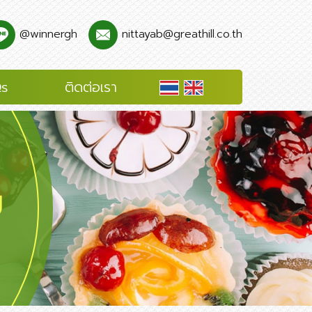
@winnergh
nittayab@greathill.co.th
s
ติดต่อเรา
ย