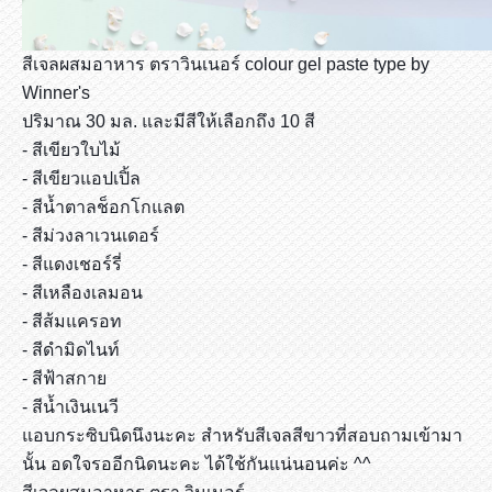
สีเจลผสมอาหาร ตราวินเนอร์ colour gel paste type by
Winner's
ปริมาณ 30 มล. และมีสีให้เลือกถึง 10 สี
- สีเขียวใบไม้
- สีเขียวแอปเปิ้ล
- สีน้ำตาลช็อกโกแลต
- สีม่วงลาเวนเดอร์
- สีแดงเชอร์รี่
- สีเหลืองเลมอน
- สีส้มแครอท
- สีดำมิดไนท์
- สีฟ้าสกาย
- สีน้ำเงินเนวี
แอบกระซิบนิดนึงนะคะ สำหรับสีเจลสีขาวที่สอบถามเข้ามา
นั้น อดใจรออีกนิดนะคะ ได้ใช้กันแน่นอนค่ะ ^^