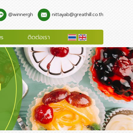
@winnergh
nittayab@greathill.co.th
s
ติดต่อเรา
ย