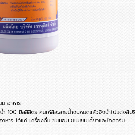
นม อาหาร
อน้ำ 100 มิลลิลิตร คนให้สีละลายน้ำจนหมดแล้วจึงนำไปแต่งสีป
อาหาร ได้แก่ เครื่องดื่ม ขนมอบ ขนมขบเคี้ยวและไอศกรีม