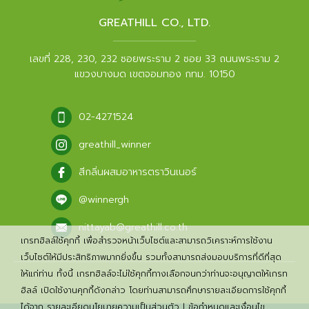
GREATHILL CO., LTD.
เลขที่ 228, 230, 232 ซอยพระราม 2 ซอย 33 ถนนพระราม 2
แขวงบางมด เขตจอมทอง กทม. 10150
02-4271524
greathill_winner
สีกลิ่นผสมอาหารตราวินเนอร์
@winnergh
nittayab@greathill.co.th
เกรทฮิลล์ใช้คุกกี้ เพื่อสำรวจหน้าเว็บไซต์และสามารถวิเคราะห์การใช้งาน
เว็บไซต์ให้มีประสิทธิภาพมากยิ่งขึ้น รวมทั้งสามารถส่งมอบบริการที่ดีที่สุด
ให้แก่ท่าน ทั้งนี้ เกรทฮิลล์จะไม่ใช้คุกกี้ทางเลือกจนกว่าท่านจะอนุญาตให้เกรท
ฮิลล์ เปิดใช้งานคุกกี้ดังกล่าว โดยท่านสามารถศึกษารายละเอียดการใช้คุกกี้
ได้จาก
รายละเอียดนโยบายความเป็นส่วนตัว
|
ข้อกำหนดและเงื่อนไข