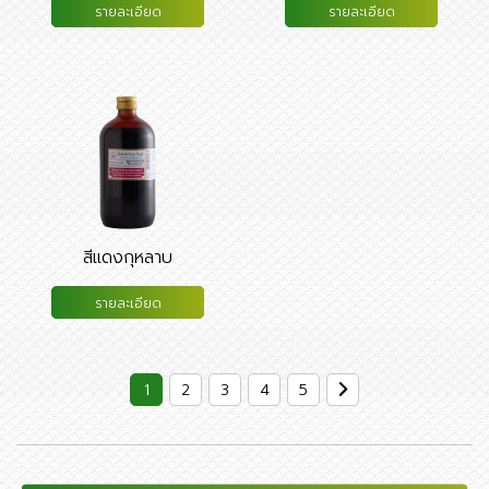
รายละเอียด
รายละเอียด
สีแดงกุหลาบ
รายละเอียด
1
2
3
4
5