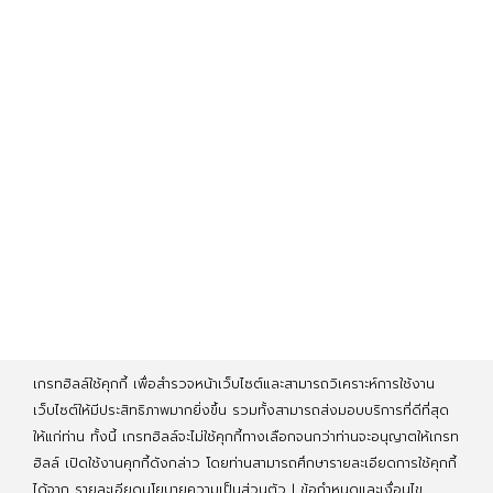
เกรทฮิลล์ใช้คุกกี้ เพื่อสำรวจหน้าเว็บไซต์และสามารถวิเคราะห์การใช้งาน
เว็บไซต์ให้มีประสิทธิภาพมากยิ่งขึ้น รวมทั้งสามารถส่งมอบบริการที่ดีที่สุด
ให้แก่ท่าน ทั้งนี้ เกรทฮิลล์จะไม่ใช้คุกกี้ทางเลือกจนกว่าท่านจะอนุญาตให้เกรท
ฮิลล์ เปิดใช้งานคุกกี้ดังกล่าว โดยท่านสามารถศึกษารายละเอียดการใช้คุกกี้
ได้จาก
รายละเอียดนโยบายความเป็นส่วนตัว
|
ข้อกำหนดและเงื่อนไข